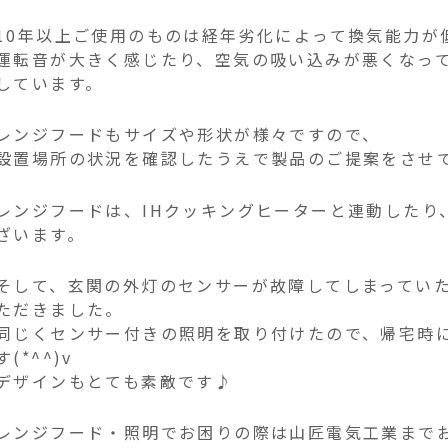
10年以上ご使用のものは経年劣化によって換気能力が
運転音が大きく感じたり、空気の吸い込みが悪くなっ
しています。
レンジフードもサイズや形状が様々ですので、
設置場所の状況を確認したうえで製品のご提案をさせ
レンジフードは、IHクッキングヒーターと連動したり
ざいます。
そして、玄関の外灯のセンサーが故障してしまってい
ただきました。
同じくセンサー付きの照明を取り付けたので、帰宅時
す(*^^)v
デザインもとても素敵です♪
レンジフード・照明でお困りの際は山匠電気工業まで