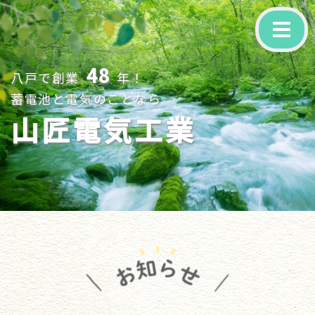
-
48
八戸で創業
年！
蓄電池と電気のことなら
山匠電気工業