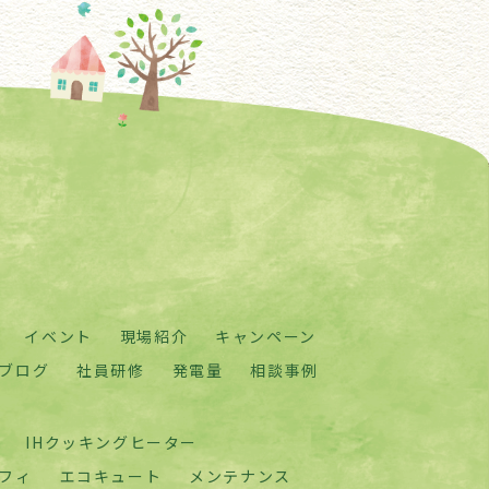
イベント
現場紹介
キャンペーン
ブログ
社員研修
発電量
相談事例
IHクッキングヒーター
フィ
エコキュート
メンテナンス