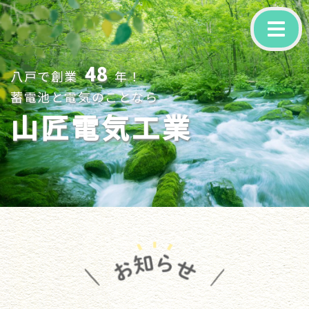
-
48
八戸で創業
年！
蓄電池と電気のことなら
山匠電気工業