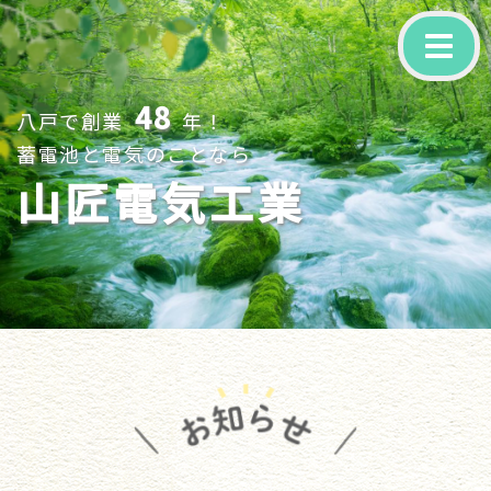
-
48
八戸で創業
年！
蓄電池と電気のことなら
山匠電気工業