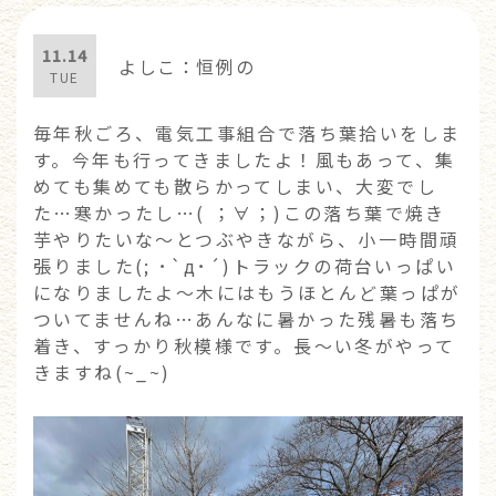
11.14
よしこ：恒例の
TUE
毎年秋ごろ、電気工事組合で落ち葉拾いをしま
す。今年も行ってきましたよ！風もあって、集
めても集めても散らかってしまい、大変でし
た…寒かったし…( ；∀；)この落ち葉で焼き
芋やりたいな～とつぶやきながら、小一時間頑
張りました(; ･`д･´)トラックの荷台いっぱい
になりましたよ～木にはもうほとんど葉っぱが
ついてませんね…あんなに暑かった残暑も落ち
着き、すっかり秋模様です。長～い冬がやって
きますね(~_~)