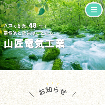
-
48
八戸で創業
年！
蓄電池と電気のことなら
山匠電気工業