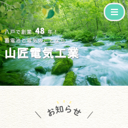
-
48
八戸で創業
年！
蓄電池と電気のことなら
山匠電気工業