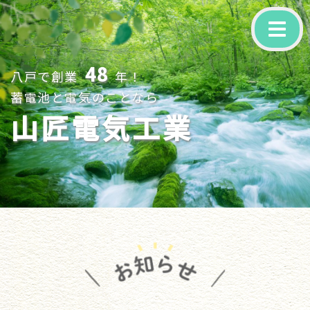
-
48
八戸で創業
年！
蓄電池と電気のことなら
山匠電気工業