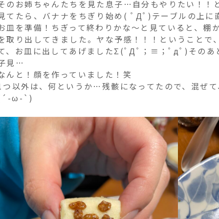
そのお姉ちゃんたちを見た息子…自分もやりたい！！
見てたら、バナナをちぎり始め( ﾟДﾟ)テーブルの上
お皿を準備！ちぎって終わりかな～と見ていると、棚
を取り出してきました。ヤな予感！！！ということで
て、お皿に出してあげましたΣ(ﾟДﾟ；≡；ﾟдﾟ)その
子見…
なんと！顔を作っていました！笑
1つ以外は、何というか…残骸になってたので、混ぜ
(´-ω-`)