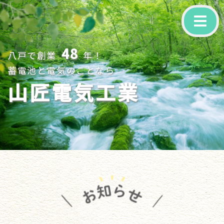
-
48
八戸で創業
年！
蓄電池と電気のことなら
山匠電気工業