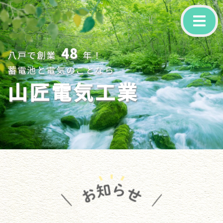
-
48
八戸で創業
年！
蓄電池と電気のことなら
山匠電気工業