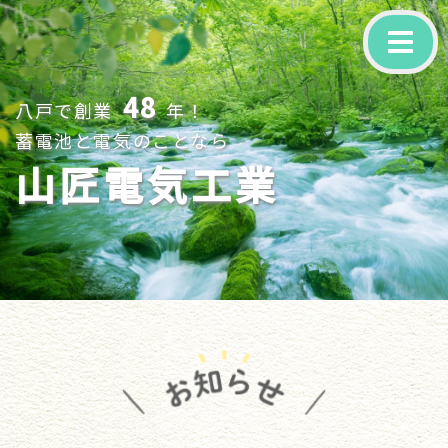
-
48
八戸で創業
年！
蓄電池と電気のことなら
山匠電気工業