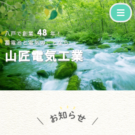
-
48
八戸で創業
年！
蓄電池と電気のことなら
山匠電気工業