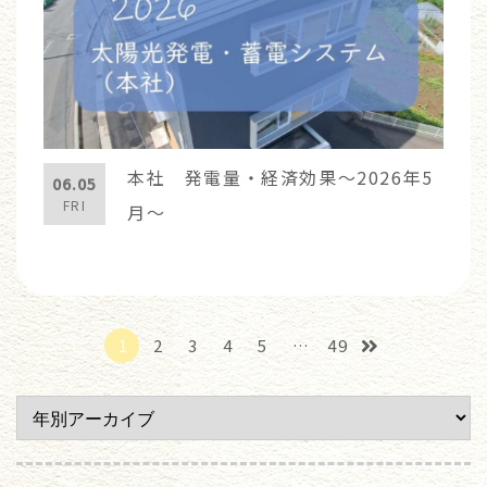
本社 発電量・経済効果～2026年5
06.05
FRI
月～
1
2
3
4
5
…
49