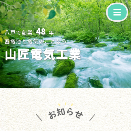
-
48
八戸で創業
年！
蓄電池と電気のことなら
山匠電気工業