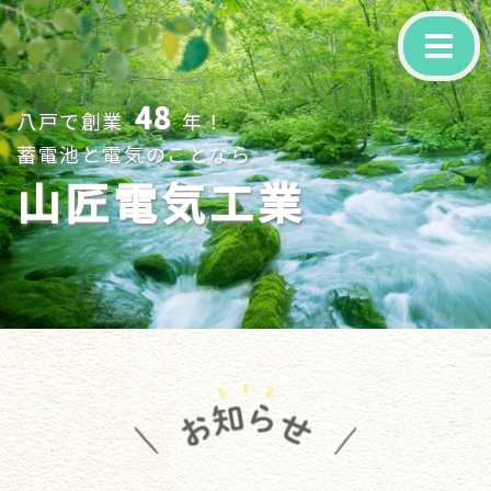
-
48
八戸で創業
年！
蓄電池と電気のことなら
山匠電気工業